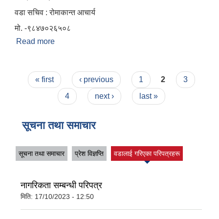
वडा सचिव : रोमाकान्त आचार्य
मो. -९८४७०२६५०८
Read more
about वार्ड न. ११
Pages
« first
‹ previous
1
2
3
4
next ›
last »
सूचना तथा समाचार
सूचना तथा समाचार
प्रेश विज्ञप्ति
वडालाई गरिएका परिपत्रहरू
नागरिकता सम्बन्धी परिपत्र
मिति:
17/10/2023 - 12:50