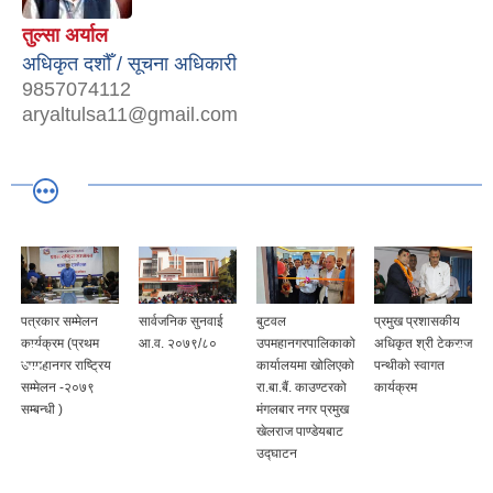
तुल्सा अर्याल
अधिकृत दशौँ / सूचना अधिकारी
9857074112
aryaltulsa11@gmail.com
पत्रकार सम्मेलन
सार्वजनिक सुनवाई
बुटवल
प्रमुख प्रशासकीय
कार्यक्रम (प्रथम
आ.व. २०७९/८०
उपमहानगरपालिकाको
अधिकृत श्री टेकराज
उपमहानगर राष्ट्रिय
कार्यालयमा खोलिएको
पन्थीको स्वागत
सम्मेलन -२०७९
रा.बा.बैं. काउण्टरको
कार्यक्रम
सम्बन्धी )
मंगलबार नगर प्रमुख
खेलराज पाण्डेयबाट
उद्घाटन