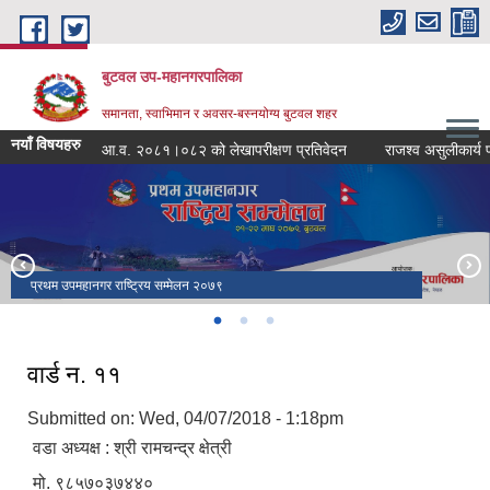
Skip to main content
बुटवल उप-महानगरपालिका
समानता, स्वाभिमान र अवसर-बस्नयोग्य बुटवल शहर
नयाँ विषयहरु
आ.व. २०८१।०८२ को लेखापरीक्षण प्रतिवेदन
राजश्व असुलीकार्य प्रभ
प्रथम उपमहानगर राष्ट्रिय सम्मेलन २०७९
सपथ ग्रहण तथा पदस्थापन समारोह २०७९
वार्ड न. ११
Submitted on: Wed, 04/07/2018 - 1:18pm
वडा अध्यक्ष : श्री रामचन्द्र क्षेत्री
मो. ९८५७०३७४४०