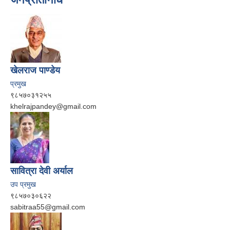
खेलराज पाण्‍डेय
प्रमुख
९८५७०३१२५५
khelrajpandey@gmail.com
सावित्रा देवी अर्याल
उप प्रमुख
९८५७०३०६२२
sabitraa55@gmail.com