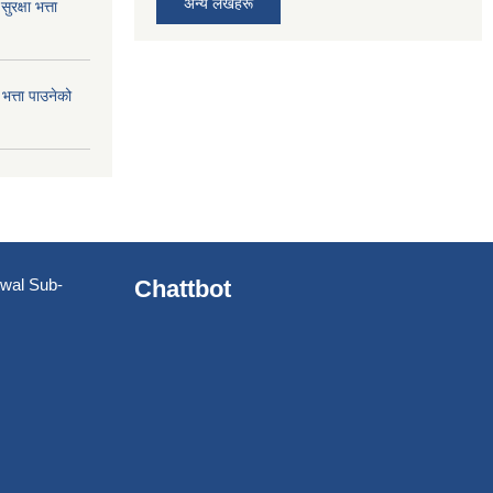
अन्य लेखहरू
क्षा भत्ता
त्ता पाउनेको
utwal Sub-
Chattbot