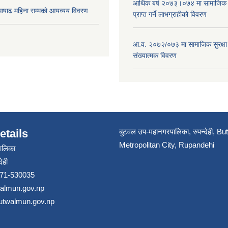
आर्थिक बर्ष २०७३।०७४ मा सामाजिक सुर
ाढ महिना सम्मको आयव्यय विवरण
प्राप्त गर्ने लाभग्राहीको विवरण
आ.व. २०७२/०७३ मा सामाजिक सुरक्षा भ
संख्यात्मक विवरण
etails
बुटवल उप-महानगरपालिका, रुपन्देही, B
Metropolitan City, Rupandehi
ालिका
ेही
 071-530035
walmun.gov.np
butwalmun.gov.np