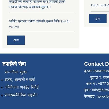
कवाडीजन्य सामाग्री संकलन तथा निकासी ठेक्का
२०७८।०७९ आष
सम्बन्धी बोलपत्र आह्वानको सूचना ।
अन्य
आर्थिक प्रस्ताव खोल्ने सम्बन्धी सूचना मितिः २०८३।
०३।०४
अन्य
तपाईंको सेवा
Contact D
बुटवल उपमहानगरप
सामाजिक सुरक्षा
बुटवल ४, रुपन्द
बजेट, आम्दनी र खर्च
फोन नं : +977
परियोजना अपडेट रिपोर्ट
इमेल: info@but
राजस्व/वैदेशिक सहयोग
वेबसाइट : www.