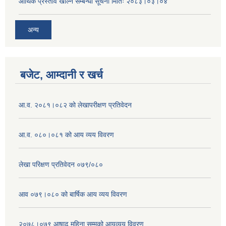
आर्थिक प्रस्ताव खोल्ने सम्बन्धी सूचना मितिः २०८३।०३।०४
अन्य
बजेट, आम्दानी र खर्च
आ.व. २०८१।०८२ को लेखापरीक्षण प्रतिवेदन
आ.व. ०८०।०८१ को आय व्यय विवरण
लेखा परिक्षण प्रतिवेदन ०७९/०८०
आव ०७९।०८० को बार्षिक आय व्यय विवरण
२०७८।०७९ आषाढ महिना सम्मको आयव्यय विवरण