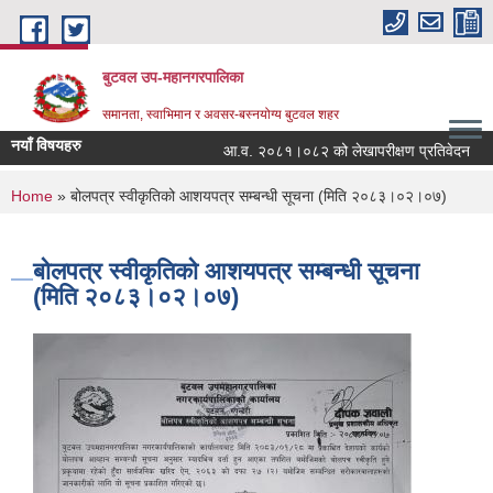
Skip to main content
बुटवल उप-महानगरपालिका
समानता, स्वाभिमान र अवसर-बस्नयोग्य बुटवल शहर
नयाँ विषयहरु
आ.व. २०८१।०८२ को लेखापरीक्षण प्रतिवेदन
You are here
Home
» बोलपत्र स्वीकृतिको आशयपत्र सम्बन्धी सूचना (मिति २०८३।०२।०७)
बोलपत्र स्वीकृतिको आशयपत्र सम्बन्धी सूचना
(मिति २०८३।०२।०७)