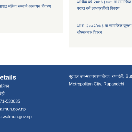
आर्थिक बर्ष २०७३।०७४ मा सामाजिक सुर
ाढ महिना सम्मको आयव्यय विवरण
प्राप्त गर्ने लाभग्राहीको विवरण
आ.व. २०७२/०७३ मा सामाजिक सुरक्षा भ
संख्यात्मक विवरण
etails
बुटवल उप-महानगरपालिका, रुपन्देही, B
Metropolitan City, Rupandehi
ालिका
ेही
 071-530035
walmun.gov.np
butwalmun.gov.np