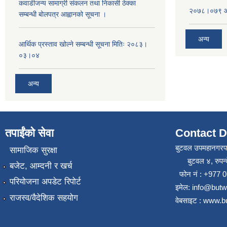
कवाडीजन्य सामाग्री संकलन तथा निकासी ठेक्का
२०७८।०७९ आष
सम्बन्धी बोलपत्र आह्वानको सूचना ।
अन्य
आर्थिक प्रस्ताव खोल्ने सम्बन्धी सूचना मितिः २०८३।
०३।०४
अन्य
तपाईंको सेवा
Contact D
बुटवल उपमहानगरप
सामाजिक सुरक्षा
बुटवल ४, रुपन्द
बजेट, आम्दनी र खर्च
फोन नं : +977
परियोजना अपडेट रिपोर्ट
इमेल: info@but
राजस्व/वैदेशिक सहयोग
वेबसाइट : www.