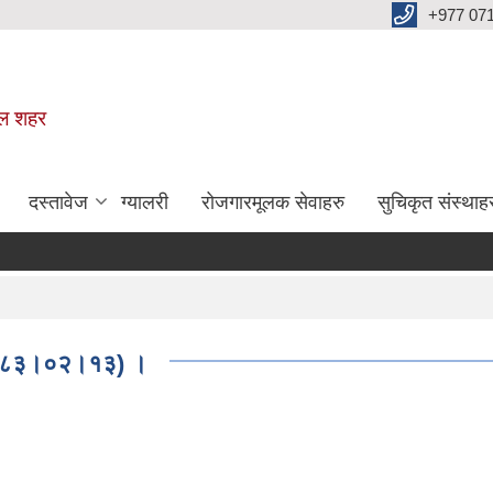
+977 07
वल शहर
दस्तावेज
ग्यालरी
रोजगारमूलक सेवाहरु
सुचिकृत संस्थाह
: २०८३।०२।१३) ।