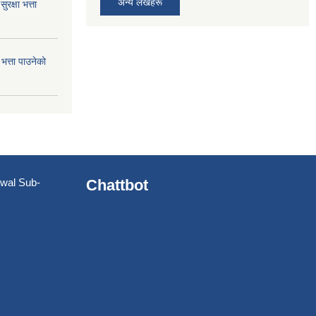
अन्य लेखहरू
क्षा भत्ता
त्ता पाउनेको
utwal Sub-
Chattbot