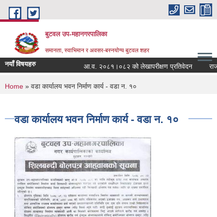
Skip to main content
बुटवल उप-महानगरपालिका
समानता, स्वाभिमान र अवसर-बस्नयोग्य बुटवल शहर
नयाँ विषयहरु
आ.व. २०८१।०८२ को लेखापरीक्षण प्रतिवेदन
राजश्
You are here
Home
» वडा कार्यालय भवन निर्माण कार्य - वडा न. १०
वडा कार्यालय भवन निर्माण कार्य - वडा न. १०