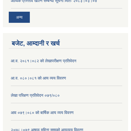
आर्थिक प्रस्ताव खोल्ने सम्बन्धी सूचना मितिः २०८३।०३।०४
अन्य
बजेट, आम्दानी र खर्च
आ.व. २०८१।०८२ को लेखापरीक्षण प्रतिवेदन
आ.व. ०८०।०८१ को आय व्यय विवरण
लेखा परिक्षण प्रतिवेदन ०७९/०८०
आव ०७९।०८० को बार्षिक आय व्यय विवरण
२०७८।०७९ आषाढ महिना सम्मको आयव्यय विवरण