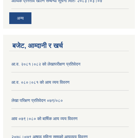
आर्थिक प्रस्ताव खोल्ने सम्बन्धी सूचना मितिः २०८३।०३।०४
अन्य
बजेट, आम्दानी र खर्च
आ.व. २०८१।०८२ को लेखापरीक्षण प्रतिवेदन
आ.व. ०८०।०८१ को आय व्यय विवरण
लेखा परिक्षण प्रतिवेदन ०७९/०८०
आव ०७९।०८० को बार्षिक आय व्यय विवरण
२०७८।०७९ आषाढ महिना सम्मको आयव्यय विवरण