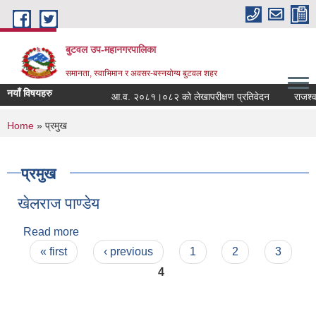
Skip to main content
बुटवल उप-महानगरपालिका
समानता, स्वाभिमान र अवसर-बस्नयोग्य बुटवल शहर
नयाँ विषयहरु
आ.व. २०८१।०८२ को लेखापरीक्षण प्रतिवेदन
राजश्व 
You are here
Home
» प्रमुख
प्रमुख
खेलराज पाण्‍डेय
Read more
about खेलराज पाण्‍डेय
Pages
« first
‹ previous
1
2
3
4