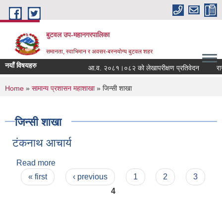
Skip to main content
बुटवल उप-महानगरपालिका
समानता, स्वाभिमान र अवसर-बस्नयोग्य बुटवल शहर
नयाँ विषयहरु
आ.व. २०८१।०८२ को लेखापरीक्षण प्रतिवेदन
राजश
You are here
Home
»
सामान्य प्रशासन महाशाखा
» जिन्सी शाखा
जिन्सी शाखा
टंकनाथ आचार्य
Read more
about टंकनाथ आचार्य
Pages
« first
‹ previous
1
2
3
4