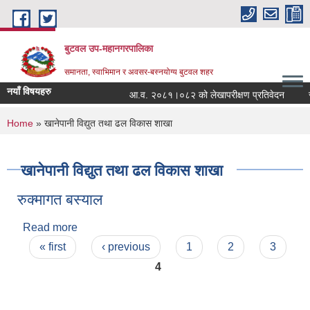
Skip to main content
बुटवल उप-महानगरपालिका
समानता, स्वाभिमान र अवसर-बस्नयोग्य बुटवल शहर
नयाँ विषयहरु
आ.व. २०८१।०८२ को लेखापरीक्षण प्रतिवेदन
र
You are here
Home
» खानेपानी विद्युत तथा ढल विकास शाखा
खानेपानी विद्युत तथा ढल विकास शाखा
रुक्मागत बस्याल
Read more
about रुक्मागत बस्याल
Pages
« first
‹ previous
1
2
3
4