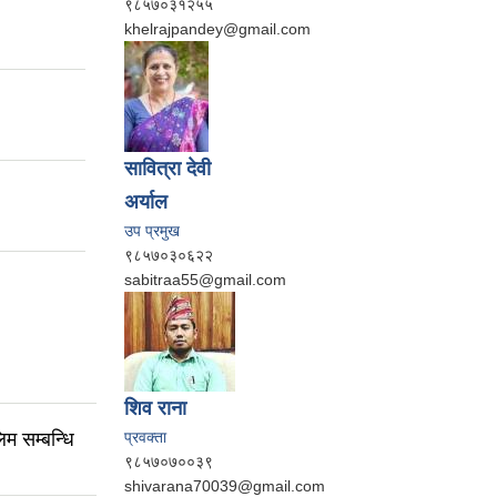
९८५७०३१२५५
khelrajpandey@gmail.com
सावित्रा देवी
अर्याल
उप प्रमुख
९८५७०३०६२२
sabitraa55@gmail.com
शिव राना
म सम्बन्धि
प्रवक्ता
९८५७०७००३९
shivarana70039@gmail.com