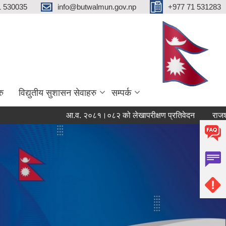
1 530035
info@butwalmun.gov.np
+977 71 531283
रु
विद्युतीय सुशासन सेवाहरु
सम्पर्क
आ.व. २०८१।०८२ को लेखापरीक्षण प्रतिवेदन
राजश्व असुली