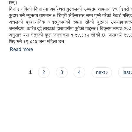
छन्।
तिनाउ नदिको किनारमा अवस्थित बुटवलको उच्चतम तापमान ४५ डिग्री स
पुग्दछ भने न्युनतम तापमान ७ डिग्री सेल्सिअस सम्म पुग्ने गरेको रेकर्ड गरि
अंचलको प्रशासनिक सदरमुकामको रुपमा रहेको बुटवल उप-महानगरप
जनसंख्या करिब दुई लाखको हाराहारीमा पुगेको पाइन्छ। विक्रम सम्बत २
अनुसार यस क्षेत्रको कुल जनसंख्या १,९४,३३५ रहेको छ जसमध्ये ९४,
थिए भने ९९,४८६ जना महिला छन्।
Read more
about बुटवल उप-महानगरपालिकाको संक्षिप्त परिचय
Pages
1
2
3
4
next ›
last