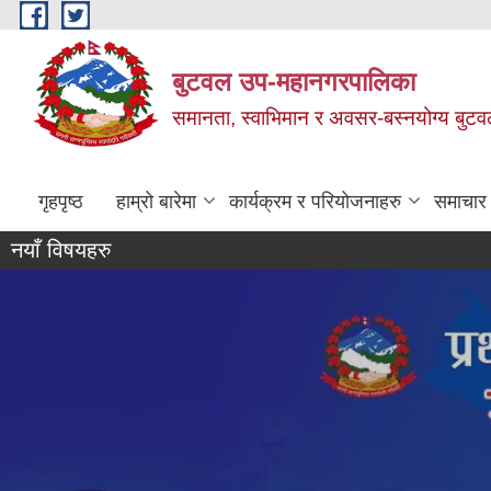
Skip to main content
बुटवल उप-महानगरपालिका
समानता, स्वाभिमान र अवसर-बस्नयोग्य बुट
गृहपृष्ठ
हाम्रो बारेमा
कार्यक्रम र परियोजनाहरु
समाचार
नयाँ विषयहरु