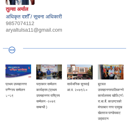
तुल्सा अर्याल
अधिकृत दशौँ / सूचना अधिकारी
9857074112
aryaltulsa11@gmail.com
थम उपमहानगर
पत्रकार सम्मेलन
सार्वजनिक सुनवाई
बुटवल
प्रमुख प
्रिय सम्मेलन
कार्यक्रम (प्रथम
आ.व. २०७९/८०
उपमहानगरपालिकाको
अधिकृत श
७९
उपमहानगर राष्ट्रिय
कार्यालयमा खोलिएको
पन्थीको 
सम्मेलन -२०७९
रा.बा.बैं. काउण्टरको
कार्यक्रम
सम्बन्धी )
मंगलबार नगर प्रमुख
खेलराज पाण्डेयबाट
उद्घाटन