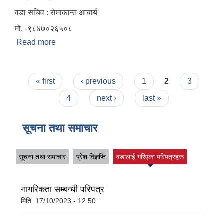
वडा सचिव : रोमाकान्त आचार्य
मो. -९८४७०२६५०८
Read more
about वार्ड न. ११
Pages
« first
‹ previous
1
2
3
4
next ›
last »
सूचना तथा समाचार
सूचना तथा समाचार
प्रेश विज्ञप्ति
वडालाई गरिएका परिपत्रहरू
नागरिकता सम्बन्धी परिपत्र
मिति:
17/10/2023 - 12:50