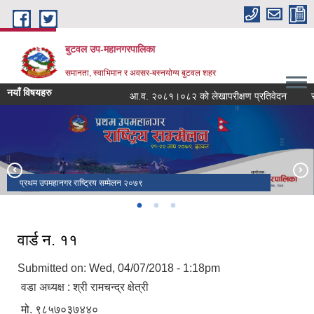
Skip to main content
बुटवल उप-महानगरपालिका
समानता, स्वाभिमान र अवसर-बस्नयोग्य बुटवल शहर
नयाँ विषयहरु
आ.व. २०८१।०८२ को लेखापरीक्षण प्रतिवेदन
राजश
प्रथम उपमहानगर राष्ट्रिय सम्मेलन २०७९
सपथ ग्रहण तथा पदस्थापन समारोह २०७९
वार्ड न. ११
Submitted on: Wed, 04/07/2018 - 1:18pm
वडा अध्यक्ष : श्री रामचन्द्र क्षेत्री
मो. ९८५७०३७४४०