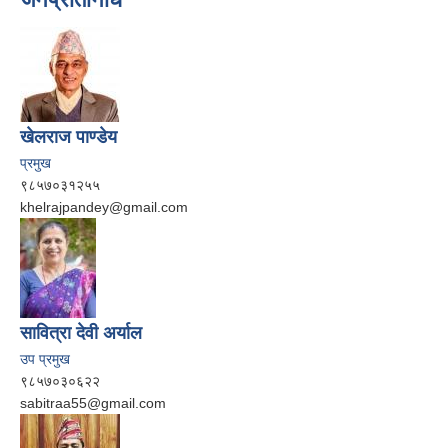
खेलराज पाण्‍डेय
प्रमुख
९८५७०३१२५५
khelrajpandey@gmail.com
सावित्रा देवी अर्याल
उप प्रमुख
९८५७०३०६२२
sabitraa55@gmail.com