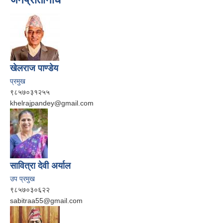
खेलराज पाण्‍डेय
प्रमुख
९८५७०३१२५५
khelrajpandey@gmail.com
सावित्रा देवी अर्याल
उप प्रमुख
९८५७०३०६२२
sabitraa55@gmail.com