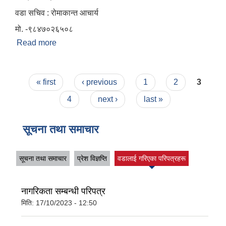
वडा सचिव : रोमाकान्त आचार्य
मो. -९८४७०२६५०८
Read more
about वार्ड न. ११
Pages
« first
‹ previous
1
2
3
4
next ›
last »
सूचना तथा समाचार
सूचना तथा समाचार
प्रेश विज्ञप्ति
वडालाई गरिएका परिपत्रहरू
नागरिकता सम्बन्धी परिपत्र
मिति:
17/10/2023 - 12:50