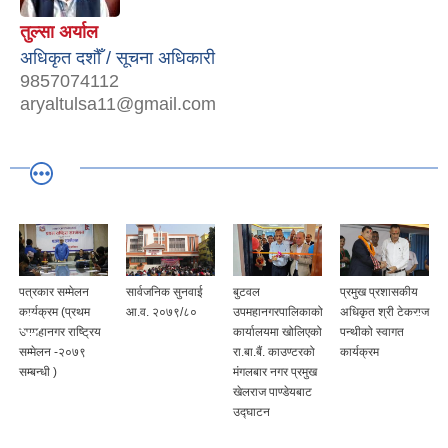
तुल्सा अर्याल
अधिकृत दशौँ / सूचना अधिकारी
9857074112
aryaltulsa11@gmail.com
पत्रकार सम्मेलन
सार्वजनिक सुनवाई
बुटवल
प्रमुख प्रशासकीय
कार्यक्रम (प्रथम
आ.व. २०७९/८०
उपमहानगरपालिकाको
अधिकृत श्री टेकराज
उपमहानगर राष्ट्रिय
कार्यालयमा खोलिएको
पन्थीको स्वागत
सम्मेलन -२०७९
रा.बा.बैं. काउण्टरको
कार्यक्रम
सम्बन्धी )
मंगलबार नगर प्रमुख
खेलराज पाण्डेयबाट
उद्घाटन