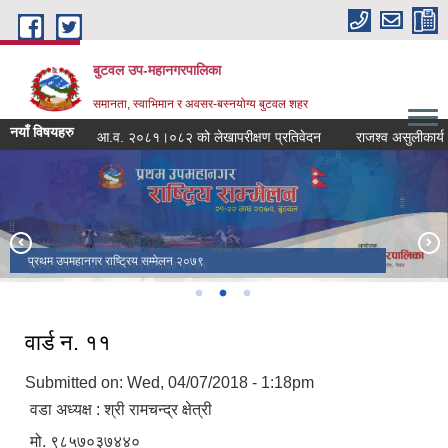
Skip to main content
बुटवल उप-महानगरपालिका
समानता, स्वाभिमान र अवसर-बस्नयोग्य बुटवल शहर
नयाँ विषयहरु
आ.व. २०८१।०८२ को लेखापरीक्षण प्रतिवेदन
राजश्व असुलीकार्य प्रभा
प्रथम उपमहानगर राष्ट्रिय सम्मेलन २०७९
सपथ ग्रहण तथा पदस्थापन समारोह २०७९
वार्ड न. ११
Submitted on: Wed, 04/07/2018 - 1:18pm
वडा अध्यक्ष : श्री रामचन्द्र क्षेत्री
मो. ९८५७०३७४४०