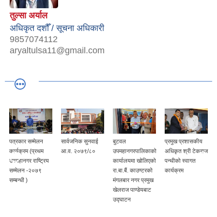
तुल्सा अर्याल
अधिकृत दशौँ / सूचना अधिकारी
9857074112
aryaltulsa11@gmail.com
पत्रकार सम्मेलन
सार्वजनिक सुनवाई
बुटवल
प्रमुख प्रशासकीय
कार्यक्रम (प्रथम
आ.व. २०७९/८०
उपमहानगरपालिकाको
अधिकृत श्री टेकराज
उपमहानगर राष्ट्रिय
कार्यालयमा खोलिएको
पन्थीको स्वागत
सम्मेलन -२०७९
रा.बा.बैं. काउण्टरको
कार्यक्रम
सम्बन्धी )
मंगलबार नगर प्रमुख
खेलराज पाण्डेयबाट
उद्घाटन