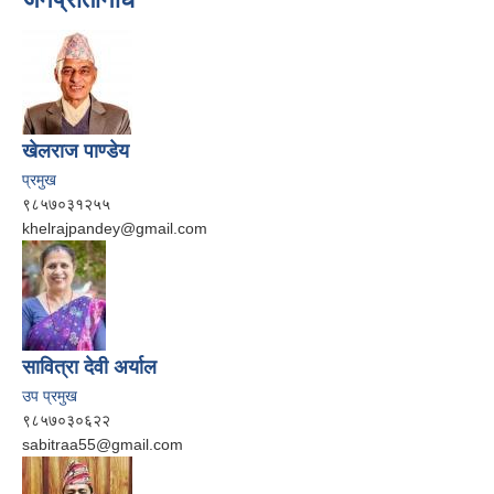
खेलराज पाण्‍डेय
प्रमुख
९८५७०३१२५५
khelrajpandey@gmail.com
सावित्रा देवी अर्याल
उप प्रमुख
९८५७०३०६२२
sabitraa55@gmail.com