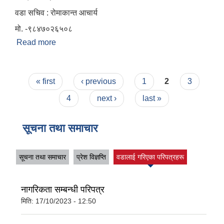
वडा सचिव : रोमाकान्त आचार्य
मो. -९८४७०२६५०८
Read more
about वार्ड न. ११
Pages
« first
‹ previous
1
2
3
4
next ›
last »
सूचना तथा समाचार
सूचना तथा समाचार
प्रेश विज्ञप्ति
वडालाई गरिएका परिपत्रहरू
नागरिकता सम्बन्धी परिपत्र
मिति:
17/10/2023 - 12:50