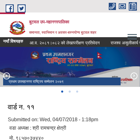
Skip to main content
बुटवल उप-महानगरपालिका
समानता, स्वाभिमान र अवसर-बस्नयोग्य बुटवल शहर
नयाँ विषयहरु
आ.व. २०८१।०८२ को लेखापरीक्षण प्रतिवेदन
राजश्व असुलीकार्य प्रभा
प्रथम उपमहानगर राष्ट्रिय सम्मेलन २०७९
सपथ ग्रहण तथा पदस्थापन समारोह २०७९
वार्ड न. ११
Submitted on: Wed, 04/07/2018 - 1:18pm
वडा अध्यक्ष : श्री रामचन्द्र क्षेत्री
मो. ९८५७०३७४४०